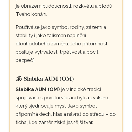
je obrazem budoucnosti, rozkvětu a plodů
Tvého konání.
Používá se jako symbol rodiny, zázemí a
stability i jako talisman naplnění
dlouhodobého záměru. Jeho přítomnost
posiluje vytrvalost, trpělivost a pocit
bezpečí.
🕉️
Slabika AUM (OM)
Slabika AUM (OM)
je v indické tradici
spojována s prvotní vibrací bytí a zvukem,
který sjednocuje mysl. Jako symbol
připomíná dech, hlas a návrat do středu – do
ticha, kde záměr získá jasnější tvar.