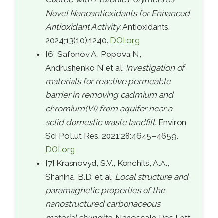
Novel Nanoantioxidants for Enhanced
Antioxidant Activity.
Antioxidants.
2024;13(10):1240.
DOI.org
[6] Safonov A, Popova N,
Andrushenko N et al.
Investigation of
materials for reactive permeable
barrier in removing cadmium and
chromium(VI) from aquifer near a
solid domestic waste landfill.
Environ
Sci Pollut Res. 2021;28:4645–4659.
DOI.org
[7] Krasnovyd, S.V., Konchits, A.A.,
Shanina, B.D. et al.
Local structure and
paramagnetic properties of the
nanostructured carbonaceous
material shungite.
Nanoscale Res Lett