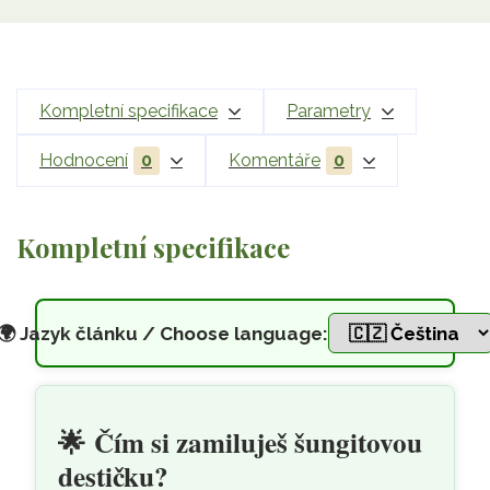
Kompletní specifikace
Parametry
Hodnocení
0
Komentáře
0
Kompletní specifikace
🌍
Jazyk článku / Choose language:
Šungitová ochranná samolepicí
Přeskočit na hlavní obsah
🌟
Čím si zamiluješ šungitovou
destičku?