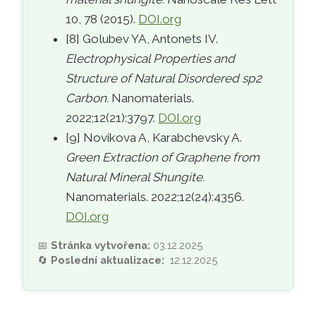
10, 78 (2015).
DOI.org
[8] Golubev YA, Antonets IV.
Electrophysical Properties and
Structure of Natural Disordered sp2
Carbon.
Nanomaterials.
2022;12(21):3797.
DOI.org
[9] Novikova A, Karabchevsky A.
Green Extraction of Graphene from
Natural Mineral Shungite.
Nanomaterials. 2022;12(24):4356.
DOI.org
📅
Stránka vytvořena:
03.12.2025
🔄
Poslední aktualizace:
12.12.2025