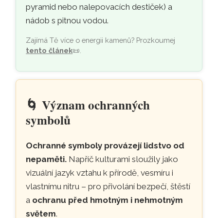
pyramid nebo nalepovacích destiček) a
nádob s pitnou vodou.
Zajímá Tě více o energii kamenů? Prozkoumej
tento článek
📜
.
🌀
Význam ochranných
symbolů
Ochranné symboly provázejí lidstvo od
nepaměti.
Napříč kulturami sloužily jako
vizuální jazyk vztahu k přírodě, vesmíru i
vlastnímu nitru – pro přivolání bezpečí, štěstí
a
ochranu před hmotným i nehmotným
světem
.