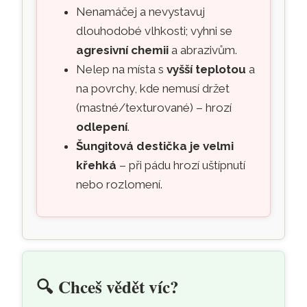
Nenamáčej a nevystavuj
dlouhodobé vlhkosti; vyhni se
agresivní chemii
a abrazivům.
Nelep na místa s
vyšší teplotou
a
na povrchy, kde nemusí držet
(mastné/texturované) – hrozí
odlepení
.
Šungitová destička je velmi
křehká
– při pádu hrozí uštípnutí
nebo rozlomení.
🔍
Chceš vědět víc?