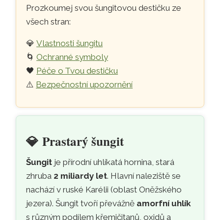
Prozkoumej svou šungitovou destičku ze
všech stran:
💎
Vlastnosti šungitu
🌀
Ochranné symboly
🖤
Péče o Tvou destičku
⚠️
Bezpečnostní upozornění
💎
Prastarý šungit
Šungit
je přírodní uhlíkatá hornina, stará
zhruba
2 miliardy let
. Hlavní naleziště se
nachází v ruské Karélii (oblast Oněžského
jezera). Šungit tvoří převážně
amorfní uhlík
s různým podílem křemičitanů, oxidů a