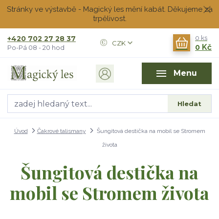
Stránky ve výstavbě - Magický les mění kabát. Děkujeme za
trpělivost.
+420 702 27 28 37
0
ks
CZK
0 Kč
Po-Pá 08 - 20 hod
Menu
Hledat
Úvod
Čakrové talismany
Šungitová destička na mobil se Stromem
života
Šungitová destička na
mobil se Stromem života