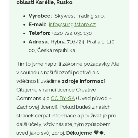
oblasti Karélie, Rusko
.
Výrobce:
Skywest Trading s.r.o.
E-mail:
info@sungitstore.cz
Telefon:
+420 724 031 130
Adresa:
Rybná 716/24, Praha 1, 110
00, Česká republika
Tímto jsme naplnili zákonné požadavky. Ale
v souladu s naší filozofií poctivě a s
vděčností uvádíme
zdroje informací
.
Citujeme v rámci licence Creative
Commons 4.0
CC BY-SA
(Uveď původ –
Zachovej licenci). Pokud budeš z našich
stránek čerpat informace a používat je pro
další účely, vždy nás stejným způsobem
uveď jako svůj zdroj.
Děkujeme
💚🍀
.