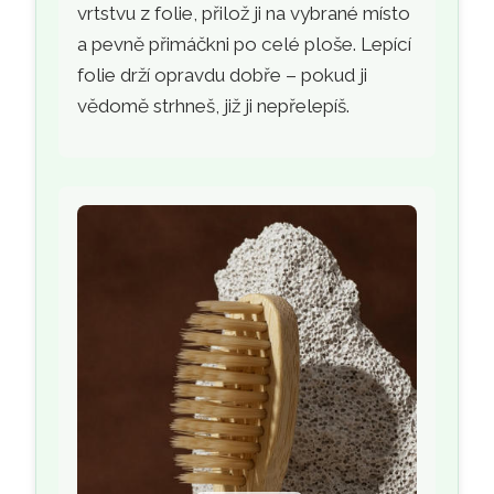
vrtstvu z folie, přilož ji na vybrané místo
a pevně přimáčkni po celé ploše. Lepící
folie drží opravdu dobře – pokud ji
vědomě strhneš, již ji nepřelepíš.