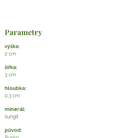
Parametry
výška
2 cm
šířka
3 cm
hloubka
0,3 cm
minerál
šungit
původ
Rusko