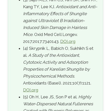
Kang TY, Lee KJ.
Antioxidant and Anti-
Inflammatory Effects of Shungite
against Ultraviolet B Irradiation-
Induced Skin Damage in Hairless
Mice.
Oxid Med Cell Longev.
2017;2017:7340143.
DOI.org
[4] Skrypnik L, Babich O, Sukhikh S et
al.
A Study of the Antioxidant,
Cytotoxic Activity and Adsorption
Properties of Karelian Shungite by
Physicochemical Methods.
Antioxidants (Basel). 2021;10(7):1121.
DOI.org
[5] Oh H, Lee JS, Son P et al.
Highly
Water-Dispersed Natural Fullerenes
Coated with Pluronic Polymers as