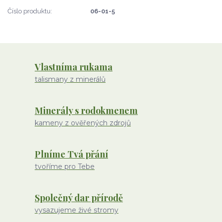
Číslo produktu:
06-01-5
Vlastníma rukama
talismany z minerálů
Minerály s rodokmenem
kameny z ověřených zdrojů
Plníme Tvá přání
tvoříme pro Tebe
Společný dar přírodě
vysazujeme živé stromy