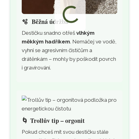
🫧
Běžná údržba
Destičku snadno otřeš
vlhkým
měkkým hadříkem
. Nemáčej ve vodě,
vyhni se agresivním čističům a
drátěnkám – mohly by poškodit povrch
i gravírování.
🌀
Trollův tip – orgonit
Pokud chceš mít svou destičku stále