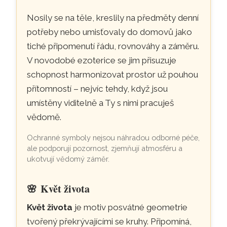
Nosily se na těle, kreslily na předměty denní
potřeby nebo umisťovaly do domovů jako
tiché připomenutí řádu, rovnováhy a záměru.
V novodobé ezoterice se jim přisuzuje
schopnost harmonizovat prostor už pouhou
přítomností – nejvíc tehdy, když jsou
umístěny viditelně a Ty s nimi pracuješ
vědomě.
Ochranné symboly nejsou náhradou odborné péče,
ale podporují pozornost, zjemňují atmosféru a
ukotvují vědomý záměr.
🌸
Květ života
Květ života
je motiv posvátné geometrie
tvořený překrývajícími se kruhy. Připomíná,