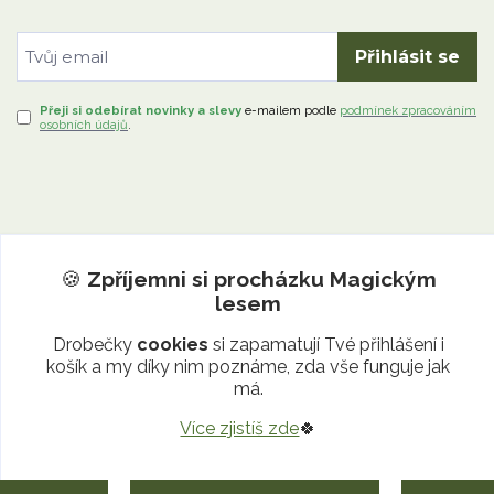
Přihlásit se
Přeji si odebírat novinky a slevy
e-mailem
podle
podmínek zpracováním
osobních údajů
.
🍪
Zpříjemni si procházku
Magickým
lesem
Informace pro Tebe
Drobečky
cookies
si zapamatují Tvé přihlášení i
košík a my díky nim poznáme, zda vše funguje jak
má.
O nás
Jak nakupovat
Více zjistíš zde
🍀
Obchodní podmínky
Kontakty