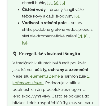
chránit buňky
[3]
,
[4]
,
[5]
.
Čištění vody
– drcený šungit váže
těžké kovy a další škodliviny
[6]
.
Vodivost a stínění pole
– vrstvy
uhlíku podobné grafenu vedou proud a
stíní elektromagnetické záření
[7]
,
[8]
,
[9]
.
🌀
Energetické vlastnosti šungitu
V tradičních kulturách byl šungit používán
jako kámen
očisty, ochrany a uzemnění
.
Nese sílu
elementu Země
a harmonizuje
1.
kořenovou čakru
. Podporuje vitalitu a
odolnost, chrání před elektrosmogem a
jeho škodlivými vlivy. Často se pokládá do
blízkosti elektrospotřebičů (typicky ve tvaru