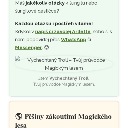
Máš
jakékoliv otázky
k šungitu nebo
šungitové destičce?
Každou otázku i postřeh vítáme!
Kdykoliv
napiš či zavolej Arllette
, nebo si s
námi popovídej přes
WhatsApp
či
Messenger
. 😊
Jsem
Vychechtaný Troll
,
Tvůj průvodce Magickým lesem.
🌎
Pěšiny zákoutími Magického
lesa