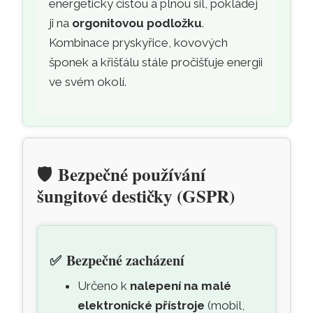
energeticky čistou a plnou sil, pokládej
ji na
orgonitovou podložku
.
Kombinace pryskyřice, kovových
šponek a křišťálu stále pročišťuje energii
ve svém okolí.
🛡️
Bezpečné používání
šungitové destičky (GSPR)
✅
Bezpečné zacházení
Určeno k
nalepení na malé
elektronické přístroje
(mobil,