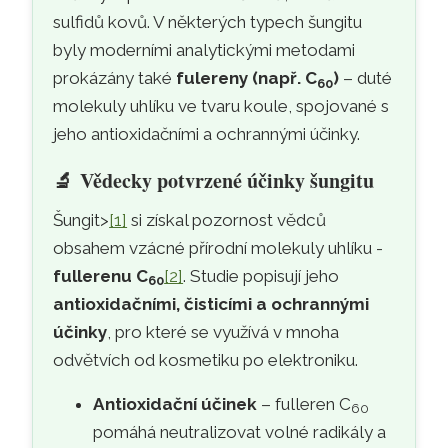
sulfidů kovů. V některých typech šungitu
byly moderními analytickými metodami
prokázány také
fulereny (např. C
)
– duté
60
molekuly uhlíku ve tvaru koule, spojované s
jeho antioxidačními a ochrannými účinky.
🔬
Vědecky potvrzené účinky šungitu
Šungit>
[1]
si získal pozornost vědců
obsahem vzácné přírodní molekuly uhlíku -
fullerenu C
[2]
. Studie popisují jeho
60
antioxidačními, čisticími a ochrannými
účinky
, pro které se využívá v mnoha
odvětvích od kosmetiku po elektroniku.
Antioxidační účinek
– fulleren C
60
pomáhá neutralizovat volné radikály a