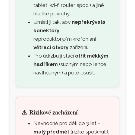
tablet, wi-fi router apod.) a jiné
hladké povrchy.
Umísti ji tak, aby
nepřekrývala
konektory
,
reproduktory/mikrofon ani
větrací otvory
zařízení.
Pro údržbu ji stačí
otřít měkkým
hadříkem
(suchým nebo lehce
navlhčeným) a poté osušit.
⚠️
Rizikové zacházení
Nevhodné pro děti do 3 let –
malý předmět
(riziko spolknutí).