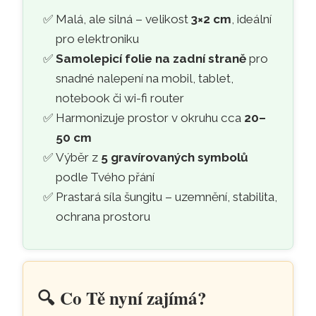
Malá, ale silná – velikost
3×2 cm
, ideální
pro elektroniku
Samolepicí folie na zadní straně
pro
snadné nalepení na mobil, tablet,
notebook či wi-fi router
Harmonizuje prostor v okruhu cca
20–
50 cm
Výběr z
5 gravírovaných symbolů
podle Tvého přání
Prastará síla šungitu – uzemnění, stabilita,
ochrana prostoru
🔍️
Co Tě nyní zajímá?