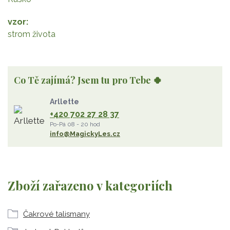
vzor
strom života
Co Tě zajímá? Jsem tu pro Tebe 🍀
Arllette
+420 702 27 28 37
Po-Pá 08 - 20 hod
info@MagickyLes.cz
Zboží zařazeno v kategoriích
Čakrové talismany