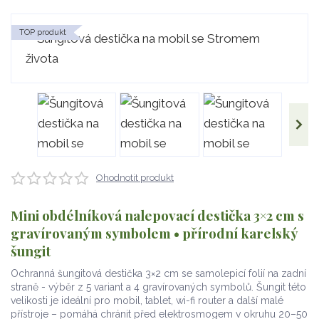
TOP produkt
Ohodnotit produkt
Mini obdélníková nalepovací destička 3×2 cm s
gravírovaným symbolem • přírodní karelský
šungit
Ochranná šungitová destička 3×2 cm se samolepicí folií na zadní
straně - výběr z 5 variant a 4 gravírovaných symbolů. Šungit této
velikosti je ideální pro mobil, tablet, wi-fi router a další malé
přístroje – pomáhá chránit před elektrosmogem v okruhu 20–50