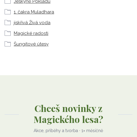
Jeskyně Pokladů
1. čakra Muladhara
jiskřivá Živá voda
Magické radosti
Šungitové útesy
Chceš novinky z
Magického lesa?
Akce, příběhy a tvorba · 1× měsíčně