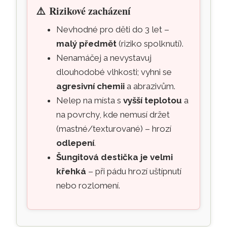
⚠️
Rizikové zacházení
Nevhodné pro děti do 3 let –
malý předmět
(riziko spolknutí).
Nenamáčej a nevystavuj
dlouhodobé vlhkosti; vyhni se
agresivní chemii
a abrazivům.
Nelep na místa s
vyšší teplotou
a
na povrchy, kde nemusí držet
(mastné/texturované) – hrozí
odlepení
.
Šungitová destička je velmi
křehká
– při pádu hrozí uštípnutí
nebo rozlomení.