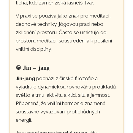
ticha, kde záměr získá jasnější tvar.
V praxi se používá jako znak pro meditaci,
dechové techniky, jógovou praxi nebo
zklidnění prostoru. Často se umisťuje do
prostoru meditací, soustředění a k posílení
vnitřní disciplíny.
☯
Jin – jang
Jin-jang
pochází z čínské filozofie a
vyjadřuje dynamickou rovnováhu protikladů:
světlo a tmu, aktivitu a klid, sílu a jemnost.
Připomíná, že vnitřní harmonie znamená
soustavné vyvažování protichůdných
energií.
Je symbolem partnerské rovnováhy,