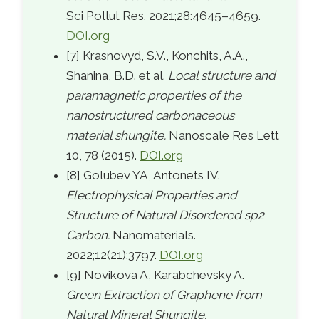
Sci Pollut Res. 2021;28:4645–4659.
DOI.org
[7] Krasnovyd, S.V., Konchits, A.A.,
Shanina, B.D. et al.
Local structure and
paramagnetic properties of the
nanostructured carbonaceous
material shungite.
Nanoscale Res Lett
10, 78 (2015).
DOI.org
[8] Golubev YA, Antonets IV.
Electrophysical Properties and
Structure of Natural Disordered sp2
Carbon.
Nanomaterials.
2022;12(21):3797.
DOI.org
[9] Novikova A, Karabchevsky A.
Green Extraction of Graphene from
Natural Mineral Shungite.