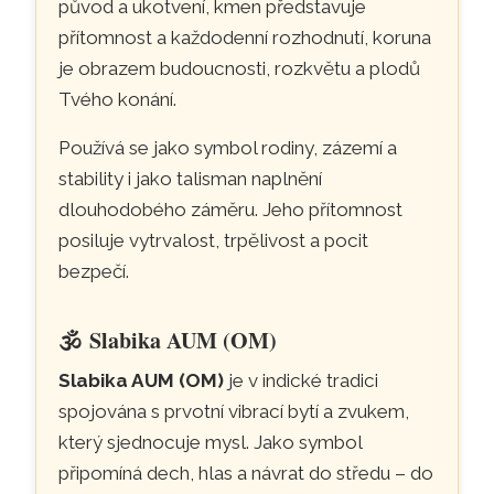
původ a ukotvení, kmen představuje
přítomnost a každodenní rozhodnutí, koruna
je obrazem budoucnosti, rozkvětu a plodů
Tvého konání.
Používá se jako symbol rodiny, zázemí a
stability i jako talisman naplnění
dlouhodobého záměru. Jeho přítomnost
posiluje vytrvalost, trpělivost a pocit
bezpečí.
🕉️
Slabika AUM (OM)
Slabika AUM (OM)
je v indické tradici
spojována s prvotní vibrací bytí a zvukem,
který sjednocuje mysl. Jako symbol
připomíná dech, hlas a návrat do středu – do