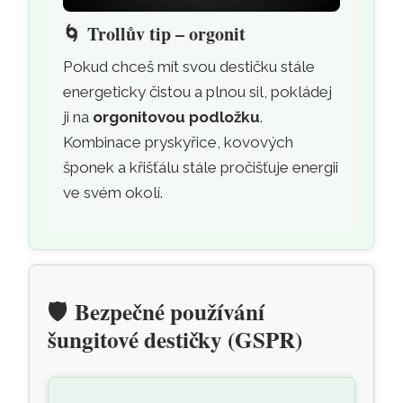
🌀
Trollův tip – orgonit
Pokud chceš mít svou destičku stále
energeticky čistou a plnou sil, pokládej
ji na
orgonitovou podložku
.
Kombinace pryskyřice, kovových
šponek a křišťálu stále pročišťuje energii
ve svém okolí.
🛡️
Bezpečné používání
šungitové destičky (GSPR)