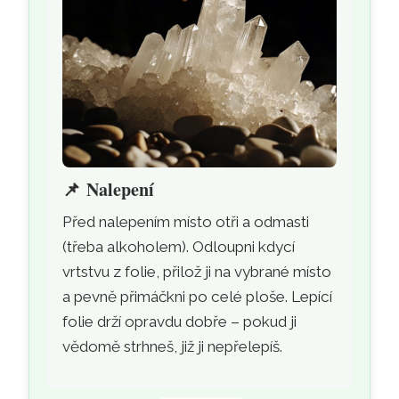
📌
Nalepení
Před nalepením místo otři a odmasti
(třeba alkoholem). Odloupni kdycí
vrtstvu z folie, přilož ji na vybrané místo
a pevně přimáčkni po celé ploše. Lepící
folie drží opravdu dobře – pokud ji
vědomě strhneš, již ji nepřelepíš.