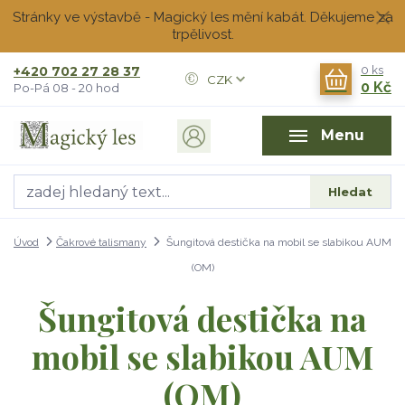
Stránky ve výstavbě - Magický les mění kabát. Děkujeme za
trpělivost.
+420 702 27 28 37
0
ks
CZK
0 Kč
Po-Pá 08 - 20 hod
Menu
Hledat
Úvod
Čakrové talismany
Šungitová destička na mobil se slabikou AUM
(OM)
Šungitová destička na
mobil se slabikou AUM
(OM)