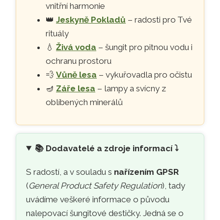
vnitřní harmonie
👑
Jeskyně Pokladů
– radosti pro Tvé
rituály
💧
Živá voda
– šungit pro pitnou vodu i
ochranu prostoru
💨
Vůně lesa
– vykuřovadla pro očistu
🪔
Záře lesa
– lampy a svícny z
oblíbených minerálů
📚
Dodavatelé a zdroje informací ⤵️
S radostí, a v souladu s
nařízením GPSR
(
General Product Safety Regulation
), tady
uvádíme veškeré informace o původu
nalepovací šungitové destičky. Jedná se o