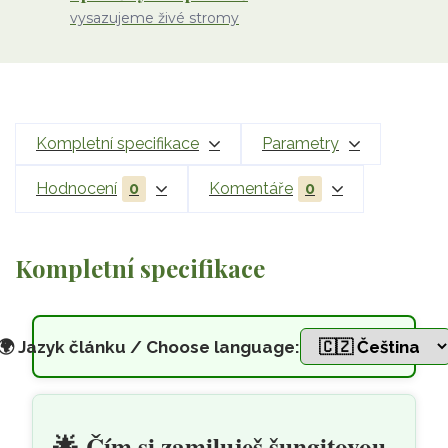
vysazujeme živé stromy
Kompletní specifikace
Parametry
Hodnocení
0
Komentáře
0
Kompletní specifikace
🌍
Jazyk článku / Choose language:
Šungitová ochranná samolepicí
Přeskočit na hlavní obsah
🌟
Čím si zamiluješ šungitovou