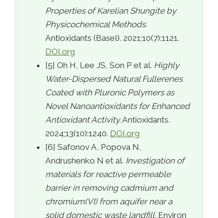
Properties of Karelian Shungite by
Physicochemical Methods.
Antioxidants (Basel). 2021;10(7):1121.
DOI.org
[5] Oh H, Lee JS, Son P et al.
Highly
Water-Dispersed Natural Fullerenes
Coated with Pluronic Polymers as
Novel Nanoantioxidants for Enhanced
Antioxidant Activity.
Antioxidants.
2024;13(10):1240.
DOI.org
[6] Safonov A, Popova N,
Andrushenko N et al.
Investigation of
materials for reactive permeable
barrier in removing cadmium and
chromium(VI) from aquifer near a
solid domestic waste landfill.
Environ