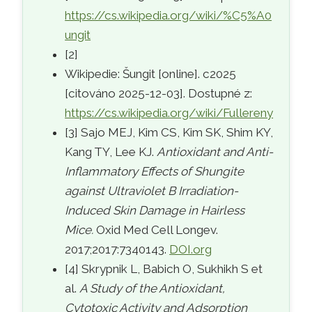
https://cs.wikipedia.org/wiki/%C5%A0
ungit
[2]
Wikipedie: Šungit [online]. c2025
[citováno 2025-12-03]. Dostupné z:
https://cs.wikipedia.org/wiki/Fullereny
[3] Sajo MEJ, Kim CS, Kim SK, Shim KY,
Kang TY, Lee KJ.
Antioxidant and Anti-
Inflammatory Effects of Shungite
against Ultraviolet B Irradiation-
Induced Skin Damage in Hairless
Mice.
Oxid Med Cell Longev.
2017;2017:7340143.
DOI.org
[4] Skrypnik L, Babich O, Sukhikh S et
al.
A Study of the Antioxidant,
Cytotoxic Activity and Adsorption