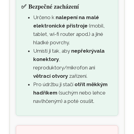
✅
Bezpečné zacházení
Určeno k
nalepení na malé
elektronické přístroje
(mobil,
tablet, wi-fi router apod.) a jiné
hladké povrchy.
Umísti ji tak, aby
nepřekrývala
konektory
,
reproduktory/mikrofon ani
větrací otvory
zařízení.
Pro údržbu ji stačí
otřít měkkým
hadříkem
(suchým nebo lehce
navlhčeným) a poté osušit.