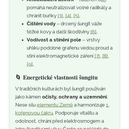
60
pomáhá neutralizovat volné radikály a
chránit buňky
[3]
,
[4]
,
[5]
.
Čištění vody
– drcený šungit váže
těžké kovy a další škodliviny
[6]
.
Vodivost a stínění pole
– vrstvy
uhlíku podobné grafenu vedou proud a
stíní elektromagnetické záření
[7]
,
[8]
,
[9]
.
🌀
Energetické vlastnosti šungitu
V tradičních kulturách byl šungit používán
jako kámen
očisty, ochrany a uzemnění
.
Nese sílu
elementu Země
a harmonizuje
1.
kořenovou čakru
. Podporuje vitalitu a
odolnost, chrání před elektrosmogem a
jeho škodlivými vlivy. Často se pokládá do