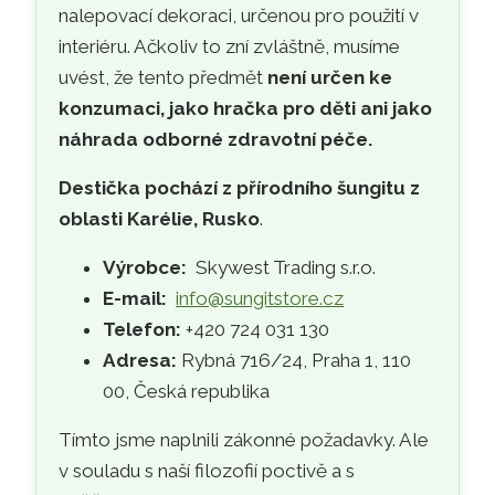
nalepovací dekoraci, určenou pro použití v
interiéru. Ačkoliv to zní zvláštně, musíme
uvést, že tento předmět
není určen ke
konzumaci, jako hračka pro děti ani jako
náhrada odborné zdravotní péče.
Destička pochází z přírodního šungitu z
oblasti Karélie, Rusko
.
Výrobce:
Skywest Trading s.r.o.
E-mail:
info@sungitstore.cz
Telefon:
+420 724 031 130
Adresa:
Rybná 716/24, Praha 1, 110
00, Česká republika
Tímto jsme naplnili zákonné požadavky. Ale
v souladu s naší filozofií poctivě a s