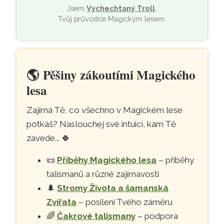
Jsem
Vychechtaný Troll
,
Tvůj průvodce Magickým lesem.
🌎
Pěšiny zákoutími Magického
lesa
Zajímá Tě, co všechno v Magickém lese
potkáš? Naslouchej své intuici, kam Tě
zavede...
🍀
📜
Příběhy Magického lesa
– příběhy
talismanů a různé zajímavosti
🌲
Stromy Života a šamanská
Zvířata
– posílení Tvého záměru
🌈
Čakrové talismany
– podpora