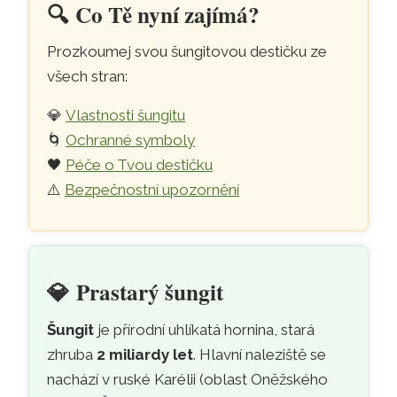
🔍️
Co Tě nyní zajímá?
Prozkoumej svou šungitovou destičku ze
všech stran:
💎
Vlastnosti šungitu
🌀
Ochranné symboly
🖤
Péče o Tvou destičku
⚠️
Bezpečnostní upozornění
💎
Prastarý šungit
Šungit
je přírodní uhlíkatá hornina, stará
zhruba
2 miliardy let
. Hlavní naleziště se
nachází v ruské Karélii (oblast Oněžského