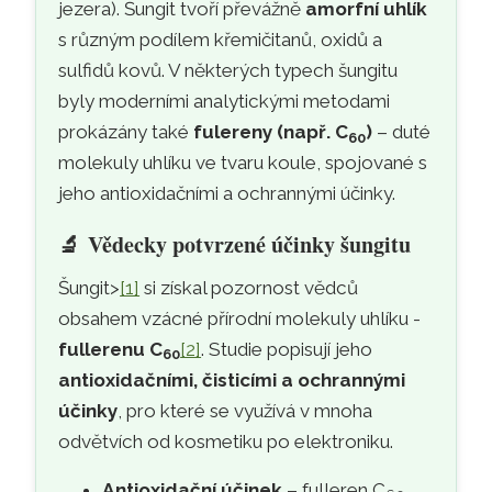
jezera). Šungit tvoří převážně
amorfní uhlík
s různým podílem křemičitanů, oxidů a
sulfidů kovů. V některých typech šungitu
byly moderními analytickými metodami
prokázány také
fulereny (např. C
)
– duté
60
molekuly uhlíku ve tvaru koule, spojované s
jeho antioxidačními a ochrannými účinky.
🔬
Vědecky potvrzené účinky šungitu
Šungit>
[1]
si získal pozornost vědců
obsahem vzácné přírodní molekuly uhlíku -
fullerenu C
[2]
. Studie popisují jeho
60
antioxidačními, čisticími a ochrannými
účinky
, pro které se využívá v mnoha
odvětvích od kosmetiku po elektroniku.
Antioxidační účinek
– fulleren C