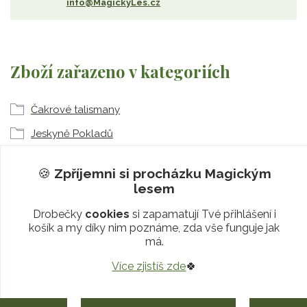
info@MagickyLes.cz
Zboží zařazeno v kategoriích
Čakrové talismany
Jeskyně Pokladů
1. čakra Muladhara
🍪
Zpříjemni si procházku
Magickým
jiskřivá Živá voda
lesem
Magické radosti
Drobečky
cookies
si zapamatují Tvé přihlášení i
košík a my díky nim poznáme, zda vše funguje jak
Šungitové útesy
má.
Více zjistíš zde
🍀