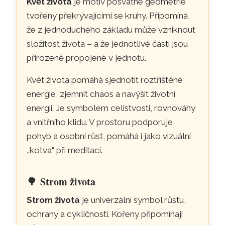
Květ života
je motiv posvátné geometrie
tvořený překrývajícími se kruhy. Připomíná,
že z jednoduchého základu může vzniknout
složitost života – a že jednotlivé části jsou
přirozeně propojené v jednotu.
Květ života pomáhá sjednotit roztříštěné
energie, zjemnit chaos a navýšit životní
energii. Je symbolem celistvosti, rovnováhy
a vnitřního klidu. V prostoru podporuje
pohyb a osobní růst, pomáhá i jako vizuální
„kotva“ při meditaci.
🌳
Strom života
Strom života
je univerzální symbol růstu,
ochrany a cykličnosti. Kořeny připomínají