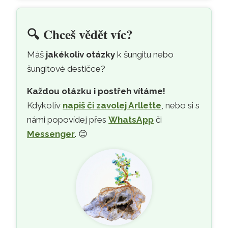
🔍
Chceš vědět víc?
Máš
jakékoliv otázky
k šungitu nebo
šungitové destičce?
Každou otázku i postřeh vítáme!
Kdykoliv
napiš či zavolej Arllette
, nebo si s
námi popovídej přes
WhatsApp
či
Messenger
. 😊