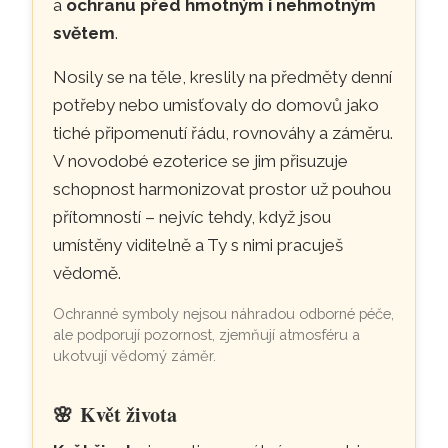
a
ochranu před hmotným i nehmotným
světem
.
Nosily se na těle, kreslily na předměty denní
potřeby nebo umisťovaly do domovů jako
tiché připomenutí řádu, rovnováhy a záměru.
V novodobé ezoterice se jim přisuzuje
schopnost harmonizovat prostor už pouhou
přítomností – nejvíc tehdy, když jsou
umístěny viditelně a Ty s nimi pracuješ
vědomě.
Ochranné symboly nejsou náhradou odborné péče,
ale podporují pozornost, zjemňují atmosféru a
ukotvují vědomý záměr.
🌸
Květ života