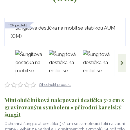
TOP produkt
Ohodnotit produkt
Mini obdélníková nalepovací destička 3×2 cm s
gravírovaným symbolem • přírodní karelský
šungit
Ochranná šungitová destička 3×2 cm se samolepicí folií na zadní
straně - výběr z 5 variant a 4 gravírovaných symbolů. Šungit této