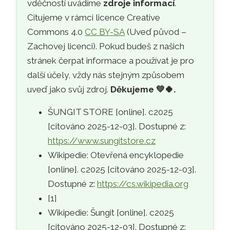
vděčností uvádíme
zdroje informací
.
Citujeme v rámci licence Creative
Commons 4.0
CC BY-SA
(Uveď původ –
Zachovej licenci). Pokud budeš z našich
stránek čerpat informace a používat je pro
další účely, vždy nás stejným způsobem
uveď jako svůj zdroj.
Děkujeme
💚🍀
.
ŠUNGIT STORE [online]. c2025
[citováno 2025-12-03]. Dostupné z:
https://www.sungitstore.cz
Wikipedie: Otevřená encyklopedie
[online]. c2025 [citováno 2025-12-03].
Dostupné z:
https://cs.wikipedia.org
[1]
Wikipedie: Šungit [online]. c2025
[citováno 2025-12-03]. Dostupné z: