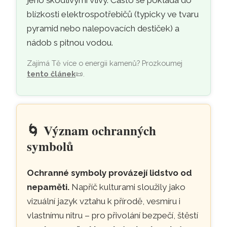
blízkosti elektrospotřebičů (typicky ve tvaru
pyramid nebo nalepovacích destiček) a
nádob s pitnou vodou.
Zajímá Tě více o energii kamenů? Prozkoumej
tento článek
📜
.
🌀
Význam ochranných
symbolů
Ochranné symboly provázejí lidstvo od
nepaměti.
Napříč kulturami sloužily jako
vizuální jazyk vztahu k přírodě, vesmíru i
vlastnímu nitru – pro přivolání bezpečí, štěstí