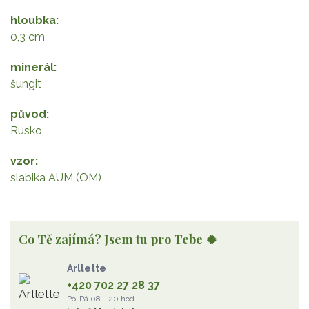
hloubka
0,3 cm
minerál
šungit
původ
Rusko
vzor
slabika AUM (OM)
Co Tě zajímá? Jsem tu pro Tebe 🍀
Arllette
+420 702 27 28 37
Po-Pá 08 - 20 hod