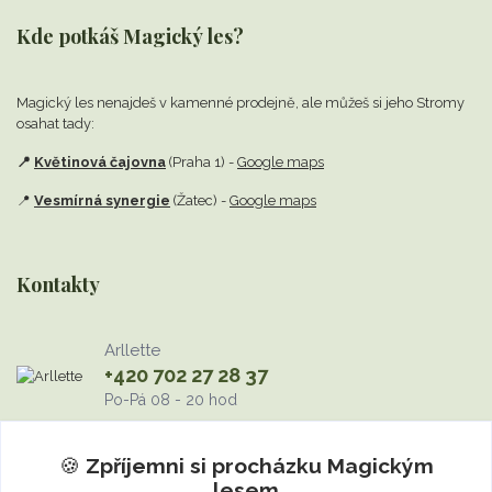
Kde potkáš Magický les?
Magický les nenajdeš v kamenné prodejně,
ale můžeš si jeho Stromy
osahat tady:
📍
Květinová čajovna
(Praha 1) -
Google maps
📍
Vesmírná synergie
(Žatec) -
Google maps
Kontakty
Arllette
+420 702 27 28 37
Po-Pá 08 - 20 hod
info@MagickyLes.cz
🍪
Zpříjemni si procházku
Magickým
lesem