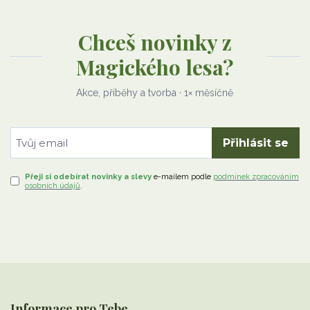
Chceš novinky z
Magického lesa?
Akce, příběhy a tvorba · 1× měsíčně
Přihlásit se
Přeji si odebírat novinky a slevy
e-mailem
podle
podmínek zpracováním
osobních údajů
.
Informace pro Tebe