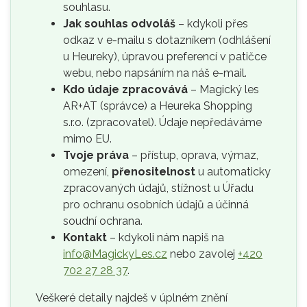
souhlasu.
Jak souhlas odvoláš
– kdykoli přes
odkaz v e-mailu s dotazníkem (odhlášení
u Heureky), úpravou preferencí v patičce
webu, nebo napsáním na náš e-mail.
Kdo údaje zpracovává
– Magický les
AR+AT (správce) a Heureka Shopping
s.r.o. (zpracovatel). Údaje nepředáváme
mimo EU.
Tvoje práva
– přístup, oprava, výmaz,
omezení,
přenositelnost
u automaticky
zpracovaných údajů, stížnost u Úřadu
pro ochranu osobních údajů a účinná
soudní ochrana.
Kontakt
– kdykoli nám napiš na
info@MagickyLes.cz
nebo zavolej
+420
702 27 28 37
.
Veškeré detaily najdeš v úplném znění