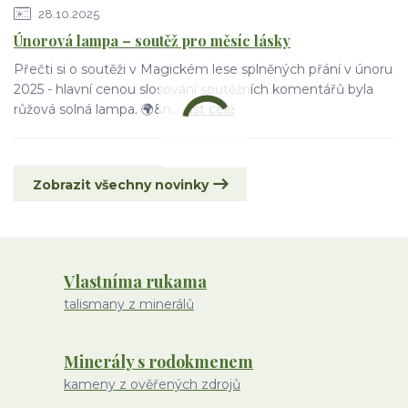
28.10.2025
Únorová lampa – soutěž pro měsíc lásky
Přečti si o soutěži v Magickém lese splněných přání v únoru
2025 - hlavní cenou slosování soutěžních komentářů byla
růžová solná lampa. 🌍&n...
číst celé
Zobrazit všechny novinky
Vlastníma rukama
talismany z minerálů
Minerály s rodokmenem
kameny z ověřených zdrojů