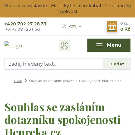
Stránky ve výstavbě - Magický les mění kabát. Děkujeme za
trpělivost.
+420 702 27 28 37
0
ks
CZK
0 Kč
Po-Pá 08 - 20 hod
Menu
Hledat
Úvod
Souhlas se zasláním dotazníku spokojenosti Heureka.cz
Souhlas se zasláním
dotazníku spokojenosti
Heureka.cz