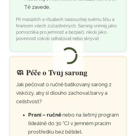
Tě zavede.
Při masážích a rituálech naslouchej svému tělu a
hranicím všech zúčastněných. Sarong vnímej jako
pomocníka pro jemnost a bezpečí, nikoli jako
povinnost cokoli odhalovat nebo skrývat.
🧼
Péče o Tvůj sarong
Jak pečovat o ručně batikovaný sarong z
viskózy, aby si dlouho zachoval barvy a
celistvost?
Praní – ručně
nebo na šetrný program
(ideálně do 30 °C) v jemném pracím
prostředku bez bělidel.