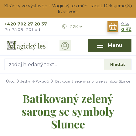
Stránky ve výstavbě - Magický les mění kabát. Děkujeme za
trpělivost.
+420 702 27 28 37
0
ks
CZK
0 Kč
Po-Pá 08 - 20 hod
Menu
Hledat
Úvod
Jeskyně Pokladů
Batikovaný zelený sarong se symboly Slunce
Batikovaný zelený
sarong se symboly
Slunce