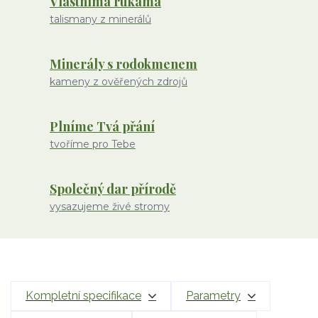
Vlastníma rukama
talismany z minerálů
Minerály s rodokmenem
kameny z ověřených zdrojů
Plníme Tvá přání
tvoříme pro Tebe
Společný dar přírodě
vysazujeme živé stromy
Kompletní specifikace
Parametry