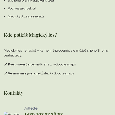
Splněná přání Magického lesa
Podívej, jak rostou!
Magický Atlas minerálů
Kde potkáš Magický les?
Magický les nenajdeš v kamenné prodejně,
ale můžeš si jeho Stromy
osahat tady:
📍
Květinová čajovna
(Praha 1) -
Google maps
📍
Vesmírná synergie
(Žatec) -
Google maps
Kontakty
Arllette
+420 702 27 28 37