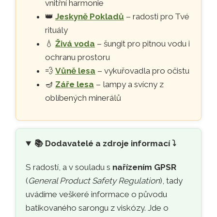
vnitřní harmonie
👑
Jeskyně Pokladů
– radosti pro Tvé
rituály
💧
Živá voda
– šungit pro pitnou vodu i
ochranu prostoru
💨
Vůně lesa
– vykuřovadla pro očistu
🪔
Záře lesa
– lampy a svícny z
oblíbených minerálů
📚
Dodavatelé a zdroje informací ⤵️
S radostí, a v souladu s
nařízením GPSR
(
General Product Safety Regulation
), tady
uvádíme veškeré informace o původu
batikovaného sarongu z viskózy. Jde o