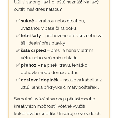
Užij si sarong, jak ho ještě neznáš! Na jaký
outfit máš dnes náladu?
sukně
– krátkou nebo dlouhou,
uvázanou v pase či na boku.
letní šaty
– přehozené přes krk nebo za
šíji, ideální přes plavky.
šála či pléd
– přes ramena v letním
větru nebo večerním chladu.
přehoz
– na písek, trávu, lehátko,
pohovku nebo domácí oltář.
cestovní doplněk
– nouzová kabelka z
uzlů, lehká přikrývka či malý poštářek...
Samotné uvázání sarongu přináší mnoho
kreativních možností, včetně využití
kokosového knoflíku! Inspiruj se ve videích: