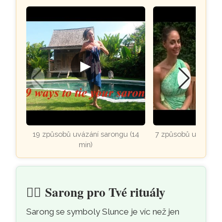
▶
▶
19 způsobů uvázání sarongu (14
7 způsobů uvázání s
min)
🧘‍♀️
Sarong pro Tvé rituály
Sarong se symboly Slunce je víc než jen