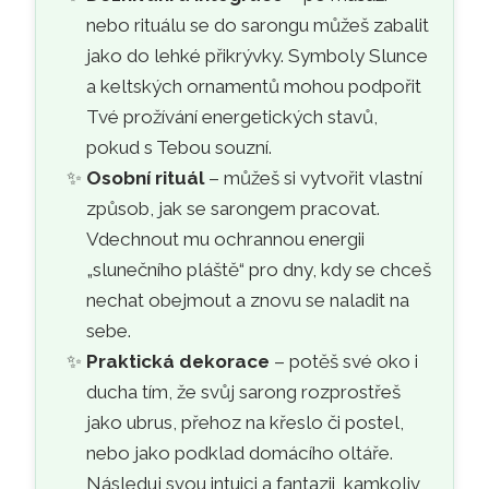
nebo rituálu se do sarongu můžeš zabalit
jako do lehké přikrývky. Symboly Slunce
a keltských ornamentů mohou podpořit
Tvé prožívání energetických stavů,
pokud s Tebou souzní.
Osobní rituál
– můžeš si vytvořit vlastní
způsob, jak se sarongem pracovat.
Vdechnout mu ochrannou energii
„slunečního pláště“ pro dny, kdy se chceš
nechat obejmout a znovu se naladit na
sebe.
Praktická dekorace
– potěš své oko i
ducha tím, že svůj sarong rozprostřeš
jako ubrus, přehoz na křeslo či postel,
nebo jako podklad domácího oltáře.
Následuj svou intuici a fantazii, kamkoliv