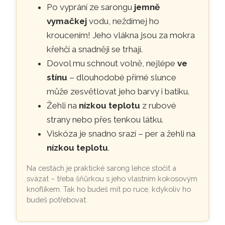
Po vyprání ze sarongu
jemně
vymačkej
vodu, neždímej ho
kroucením! Jeho vlákna jsou za mokra
křehčí a snadněji se trhají.
Dovol mu schnout volně, nejlépe
ve
stínu
– dlouhodobé přímé slunce
může zesvětlovat jeho barvy i batiku.
Žehli na
nízkou teplotu
z rubové
strany nebo přes tenkou látku.
Viskóza je snadno srazí – per a žehli na
nízkou teplotu
.
Na cestách je praktické sarong lehce stočit a
svázat – třeba šňůrkou s jeho vlastním kokosovým
knoflíkem. Tak ho budeš mít po ruce, kdykoliv ho
budeš potřebovat.