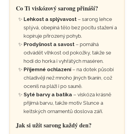
Co Ti viskózový sarong přináší?
Lehkost a splývavost
– sarong lehce
splývá, obepíná tělo bez pocitu stažení a
kopíruje přirozený pohyb.
Prodyšnost a savost
– pomáhá
odvádět vlhkost od pokožky, takže se
hodí do horka i vyhřátých maséren.
Příjemné ochlazení
– na dotek působí
chladivěji než mnoho jiných tkanin, což
oceníš na pláži i po sauně.
Syté barvy a batika
– viskóza krásně
přijímá barvu, takže motiv Slunce a
keltských ornamentů doslova září.
Jak si užít sarong každý den?