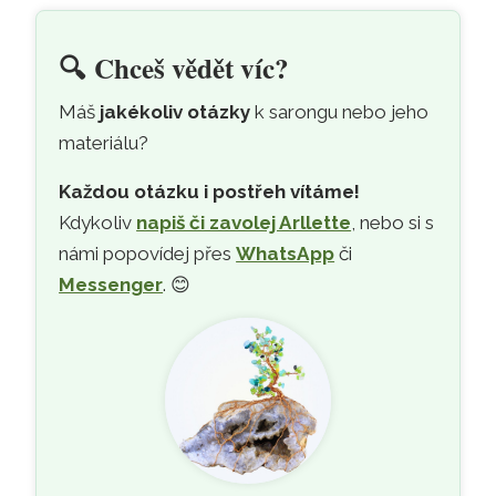
🔍
Chceš vědět víc?
Máš
jakékoliv otázky
k sarongu nebo jeho
materiálu?
Každou otázku i postřeh vítáme!
Kdykoliv
napiš či zavolej Arllette
, nebo si s
námi popovídej přes
WhatsApp
či
Messenger
. 😊