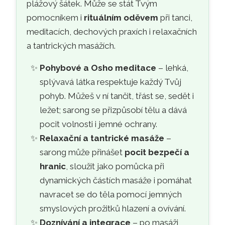
plážový šátek. Může se stát Tvým
pomocníkem i
rituálním oděvem
při tanci,
meditacích, dechových praxích i relaxačních
a tantrických masážích.
Pohybové a Osho meditace
– lehká,
splývavá látka respektuje každý Tvůj
pohyb. Můžeš v ní tančit, třást se, sedět i
ležet; sarong se přizpůsobí tělu a dává
pocit volnosti i jemné ochrany.
Relaxační a tantrické masáže
–
sarong může přinášet
pocit bezpečí a
hranic
, sloužit jako pomůcka při
dynamických částích masáže i pomáhat
navracet se do těla pomocí jemných
smyslových prožitků hlazení a ovívání.
Doznívání a integrace
– po masáži