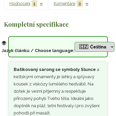
Hodnocení
1
Komentáře
0
Kompletní specifikace
🌍
Jazyk článku / Choose language:
☀️
Batikovaný sarong se symbol
Přeskočit na hlavní obsah
Batikovaný sarong se symboly Slunce
a
keltskými ornamenty je lehký a splývavý
kousek z viskózy (umělého hedvábí). Na
dotek je velmi příjemný a respektuje
přirozený pohyb Tvého těla. Ideální jako
doplněk na pláž, letní festivaly i pro zvýšení
pohodlí při masáži.