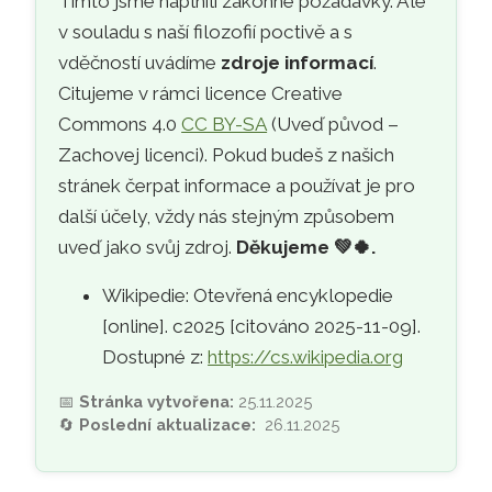
Tímto jsme naplnili zákonné požadavky. Ale
v souladu s naší filozofií poctivě a s
vděčností uvádíme
zdroje informací
.
Citujeme v rámci licence Creative
Commons 4.0
CC BY-SA
(Uveď původ –
Zachovej licenci). Pokud budeš z našich
stránek čerpat informace a používat je pro
další účely, vždy nás stejným způsobem
uveď jako svůj zdroj.
Děkujeme
💚🍀
.
Wikipedie: Otevřená encyklopedie
[online]. c2025 [citováno 2025-11-09].
Dostupné z:
https://cs.wikipedia.org
📅
Stránka vytvořena:
25.11.2025
🔄
Poslední aktualizace:
26.11.2025