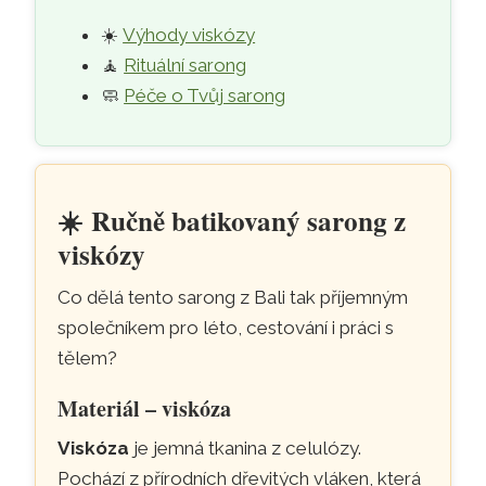
☀️
Výhody viskózy
🧘
Rituální sarong
🧼
Péče o Tvůj sarong
☀️
Ručně batikovaný sarong z
viskózy
Co dělá tento sarong z Bali tak příjemným
společníkem pro léto, cestování i práci s
tělem?
Materiál – viskóza
Viskóza
je jemná tkanina z celulózy.
Pochází z přírodních dřevitých vláken, která