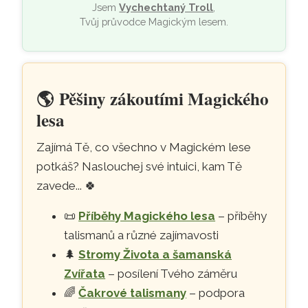
Jsem
Vychechtaný Troll
,
Tvůj průvodce Magickým lesem.
🌎
Pěšiny zákoutími Magického
lesa
Zajímá Tě, co všechno v Magickém lese
potkáš? Naslouchej své intuici, kam Tě
zavede...
🍀
📜
Příběhy Magického lesa
– příběhy
talismanů a různé zajímavosti
🌲
Stromy Života a šamanská
Zvířata
– posílení Tvého záměru
🌈
Čakrové talismany
– podpora