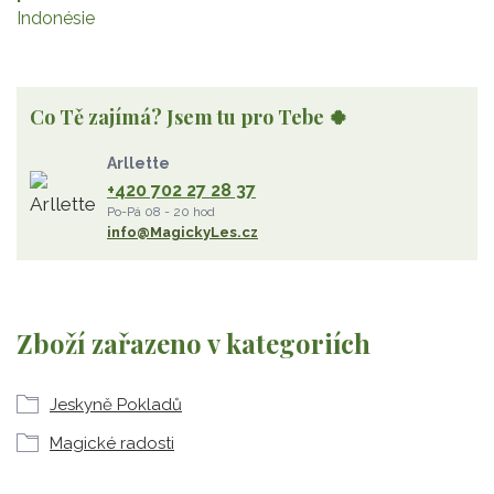
Indonésie
Co Tě zajímá? Jsem tu pro Tebe 🍀
Arllette
+420 702 27 28 37
Po-Pá 08 - 20 hod
info@MagickyLes.cz
Zboží zařazeno v kategoriích
Jeskyně Pokladů
Magické radosti