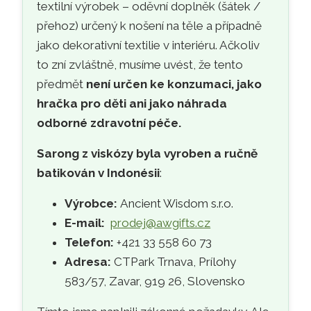
textilní výrobek – oděvní doplněk (šátek /
přehoz) určený k nošení na těle a případně
jako dekorativní textilie v interiéru. Ačkoliv
to zní zvláštně, musíme uvést, že tento
předmět
není určen ke konzumaci, jako
hračka pro děti ani jako náhrada
odborné zdravotní péče.
Sarong z viskózy byla vyroben a ručně
batikován v Indonésii
:
Výrobce:
Ancient Wisdom s.r.o.
E-mail:
prodej@awgifts.cz
Telefon:
+421 33 558 60 73
Adresa:
CTPark Trnava, Prílohy
583/57, Zavar, 919 26, Slovensko