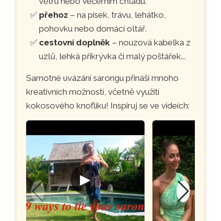
větru nebo večerním chladu.
přehoz
– na písek, trávu, lehátko,
pohovku nebo domácí oltář.
cestovní doplněk
– nouzová kabelka z
uzlů, lehká přikrývka či malý poštářek...
Samotné uvázání sarongu přináší mnoho
kreativních možností, včetně využití
kokosového knoflíku! Inspiruj se ve videích:
▶
▶