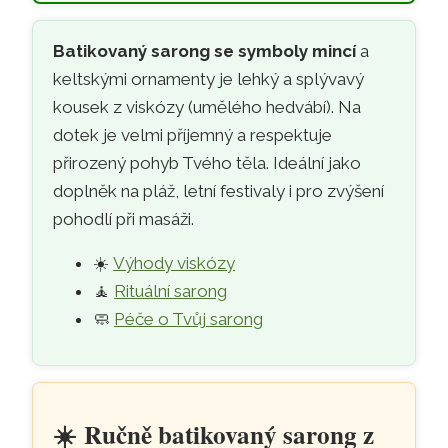
☀️
Batikovaný sarong se symbol
Přeskočit na hlavní obsah
Batikovaný sarong se symboly mincí
a
keltskými ornamenty je lehký a splývavý
kousek z viskózy (umělého hedvábí). Na
dotek je velmi příjemný a respektuje
přirozený pohyb Tvého těla. Ideální jako
doplněk na pláž, letní festivaly i pro zvýšení
pohodlí při masáži.
☀️
Výhody viskózy
🧘
Rituální sarong
🧼
Péče o Tvůj sarong
☀️
Ručně batikovaný sarong z