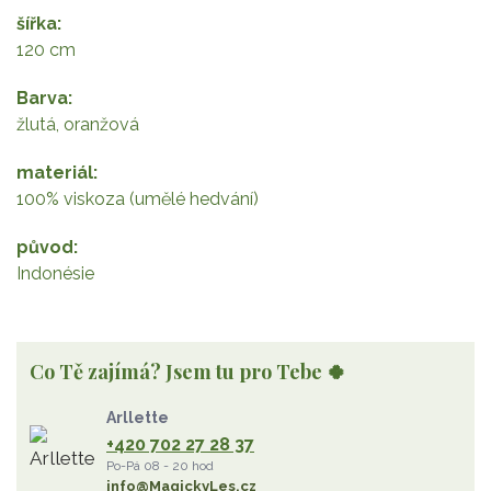
šířka
120 cm
Barva
žlutá, oranžová
materiál
100% viskoza (umělé hedvání)
původ
Indonésie
Co Tě zajímá? Jsem tu pro Tebe 🍀
Arllette
+420 702 27 28 37
Po-Pá 08 - 20 hod
info@MagickyLes.cz