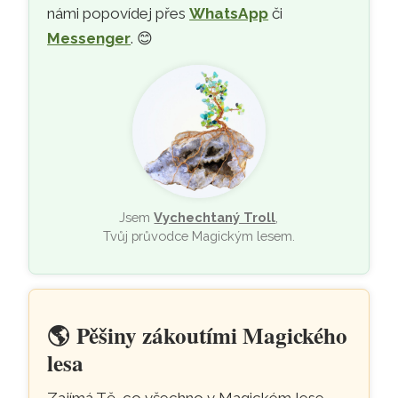
námi popovídej přes
WhatsApp
či
Messenger
. 😊
Jsem
Vychechtaný Troll
,
Tvůj průvodce Magickým lesem.
🌎
Pěšiny zákoutími Magického
lesa
Zajímá Tě, co všechno v Magickém lese