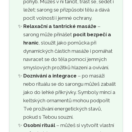
pohyb. Můžeš v ní tančit, třást se, sedět i
ležet; sarong se přizpůsobí tělu a dává
pocit volnosti i jemné ochrany.
Relaxační a tantrické masáže
–
sarong může přinášet
pocit bezpečí a
hranic
, sloužit jako pomůcka při
dynamických částích masáže i pomáhat
navracet se do těla pomocí jemných
smyslových prožitků hlazení a ovívání.
Doznívání a integrace
– po masáži
nebo rituálu se do sarongu můžeš zabalit
jako do lehké přikrývky. Symboly mincí a
keltských ornamentů mohou podpořit
Tvé prožívání energetických stavů,
pokud s Tebou souzní.
Osobní rituál
– můžeš si vytvořit vlastní