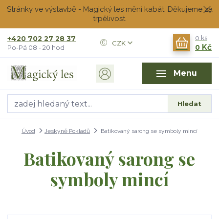
Stránky ve výstavbě - Magický les mění kabát. Děkujeme za
trpělivost.
+420 702 27 28 37
0
ks
CZK
0 Kč
Po-Pá 08 - 20 hod
Menu
Hledat
Úvod
Jeskyně Pokladů
Batikovaný sarong se symboly mincí
Batikovaný sarong se
symboly mincí