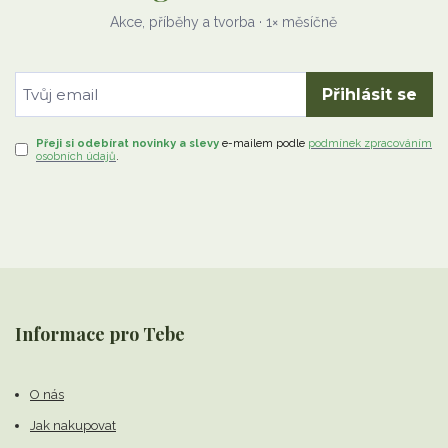
Akce, příběhy a tvorba · 1× měsíčně
Přihlásit se
Přeji si odebírat novinky a slevy
e-mailem
podle
podmínek zpracováním
osobních údajů
.
Informace pro Tebe
O nás
Jak nakupovat