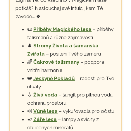
potkáš? Naslouchej své intuici, kam Tě
zavede...
🍀
📜
Příběhy Magického lesa
– příběhy
talismanů a různé zajímavosti
🌲
Stromy Života a šamanská
Zvířata
– posílení Tvého záměru
🌈
Čakrové talismany
– podpora
vnitřní harmonie
👑
Jeskyně Pokladů
– radosti pro Tvé
rituály
💧
Živá voda
– šungit pro pitnou vodu i
ochranu prostoru
💨
Vůně lesa
– vykuřovadla pro očistu
🪔
Záře lesa
– lampy a svícny z
oblíbených minerálů