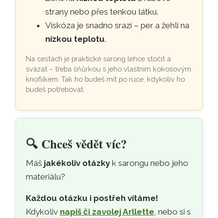
strany nebo přes tenkou látku.
Viskóza je snadno srazí – per a žehli na
nízkou teplotu
.
Na cestách je praktické sarong lehce stočit a
svázat – třeba šňůrkou s jeho vlastním kokosovým
knoflíkem. Tak ho budeš mít po ruce, kdykoliv ho
budeš potřebovat.
🔍
Chceš vědět víc?
Máš
jakékoliv otázky
k sarongu nebo jeho
materiálu?
Každou otázku i postřeh vítáme!
Kdykoliv
napiš či zavolej Arllette
, nebo si s