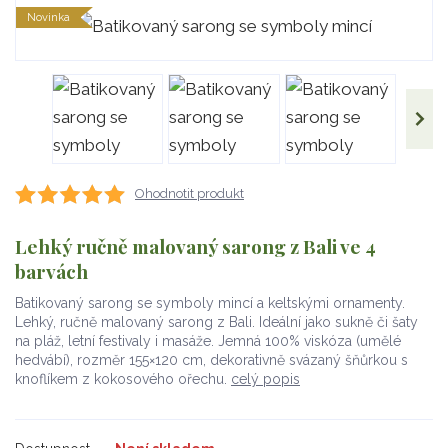
Novinka
Ohodnotit produkt
Lehký ručně malovaný sarong z Bali ve 4
barvách
Batikovaný sarong se symboly mincí a keltskými ornamenty.
Lehký, ručně malovaný sarong z Bali. Ideální jako sukně či šaty
na pláž, letní festivaly i masáže. Jemná 100% viskóza (umělé
hedvábí), rozměr 155×120 cm, dekorativně svázaný šňůrkou s
knoflíkem z kokosového ořechu.
celý popis