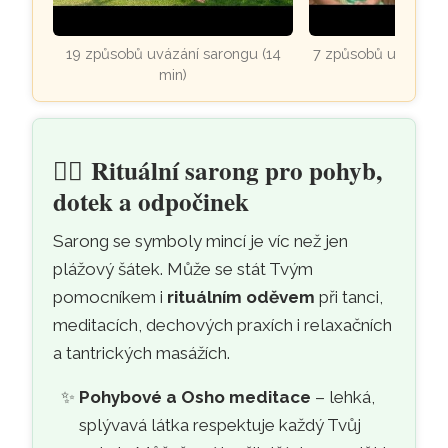
19 způsobů uvázání sarongu (14
7 způsobů uvázání s
min)
🧘‍♀️
Rituální sarong pro pohyb,
dotek a odpočinek
Sarong se symboly mincí je víc než jen
plážový šátek. Může se stát Tvým
pomocníkem i
rituálním oděvem
při tanci,
meditacích, dechových praxích i relaxačních
a tantrických masážích.
Pohybové a Osho meditace
– lehká,
splývavá látka respektuje každý Tvůj