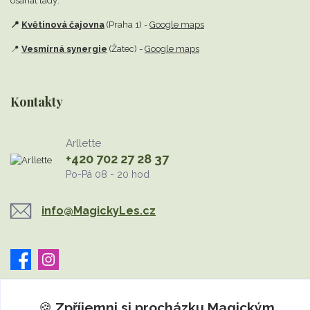
osahat tady:
📍
Květinová čajovna
(Praha 1) -
Google maps
📍
Vesmírná synergie
(Žatec) -
Google maps
Kontakty
Arllette
+420 702 27 28 37
Po-Pá 08 - 20 hod
info@MagickyLes.cz
🍪
Zpříjemni si procházku
Magickým