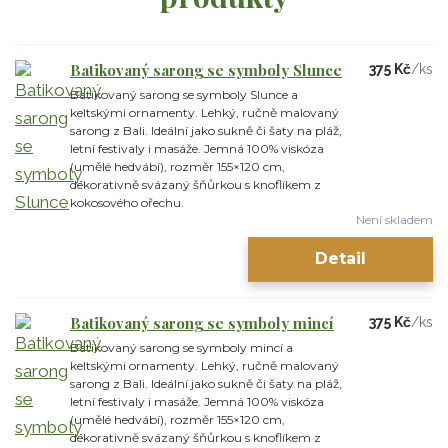
Batikovaný sarong se symboly Slunce
375 Kč
/
ks
Batikovaný sarong se symboly Slunce a
keltskými ornamenty. Lehký, ručně malovaný
sarong z Bali. Ideální jako sukně či šaty na pláž,
letní festivaly i masáže. Jemná 100% viskóza
(umělé hedvábí), rozměr 155×120 cm,
dekorativně svázaný šňůrkou s knoflíkem z
kokosového ořechu.
Není skladem
Detail
Batikovaný sarong se symboly mincí
375 Kč
/
ks
Batikovaný sarong se symboly mincí a
keltskými ornamenty. Lehký, ručně malovaný
sarong z Bali. Ideální jako sukně či šaty na pláž,
letní festivaly i masáže. Jemná 100% viskóza
(umělé hedvábí), rozměr 155×120 cm,
dekorativně svázaný šňůrkou s knoflíkem z