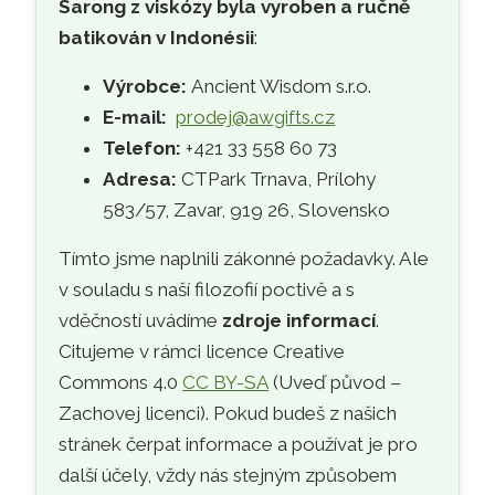
Sarong z viskózy byla vyroben a ručně
batikován v Indonésii
:
Výrobce:
Ancient Wisdom s.r.o.
E-mail:
prodej@awgifts.cz
Telefon:
+421 33 558 60 73
Adresa:
CTPark Trnava, Prílohy
583/57, Zavar, 919 26, Slovensko
Tímto jsme naplnili zákonné požadavky. Ale
v souladu s naší filozofií poctivě a s
vděčností uvádíme
zdroje informací
.
Citujeme v rámci licence Creative
Commons 4.0
CC BY-SA
(Uveď původ –
Zachovej licenci). Pokud budeš z našich
stránek čerpat informace a používat je pro
další účely, vždy nás stejným způsobem