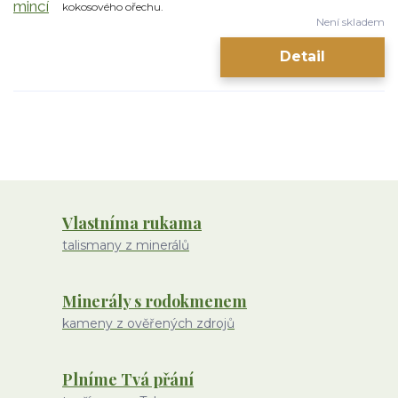
kokosového ořechu.
Není skladem
Detail
Vlastníma rukama
talismany z minerálů
Minerály s rodokmenem
kameny z ověřených zdrojů
Plníme Tvá přání