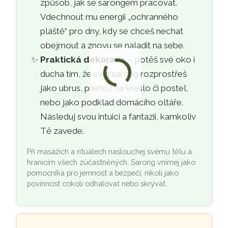
způsob, jak se sarongem pracovat.
Vdechnout mu energii „ochranného
pláště“ pro dny, kdy se chceš nechat
obejmout a znovu se naladit na sebe.
Praktická dekorace
– potěš své oko i
ducha tím, že svůj sarong rozprostřeš
jako ubrus, přehoz na křeslo či postel,
nebo jako podklad domácího oltáře.
Následuj svou intuici a fantazii, kamkoliv
Tě zavede.
Při masážích a rituálech naslouchej svému tělu a
hranicím všech zúčastněných. Sarong vnímej jako
pomocníka pro jemnost a bezpečí, nikoli jako
povinnost cokoli odhalovat nebo skrývat.