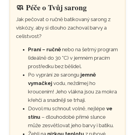
🧼
Péče o Tvůj sarong
Jak pečovat o ručně batikovaný sarong z
viskózy, aby si dlouho zachoval barvy a
celistvost?
Praní – ručně
nebo na šetrný program
(ideálně do 30 °C) v jemném pracím
prostředku bez bělidel.
Po vyprání ze sarongu
jemně
vymačkej
vodu, neždímej ho
kroucením! Jeho vlákna jsou za mokra
křehčí a snadněji se trhají.
Dovol mu schnout volně, nejlépe
ve
stínu
– dlouhodobé přímé slunce
může zesvětlovat jeho barvy i batiku.
Žehli na
nízkou teplotu
z rubové