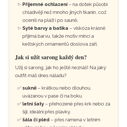
Příjemné ochlazení
– na dotek působí
chladivěji než mnoho jiných tkanin, což
oceníš na pláži i po sauně.
Syté barvy a batika
– viskóza krásně
přijímá barvu, takže motiv mincí a
keltských ornamentů doslova září.
Jak si užít sarong každý den?
Užij si sarong, jak ho ještě neznáš! Na jaký
outfit máš dnes náladu?
sukně
– krátkou nebo dlouhou,
uvázanou v pase či na boku.
letní šaty
– přehozené přes krk nebo za
šíji, ideální přes plavky.
šála či pléd
– přes ramena v letním