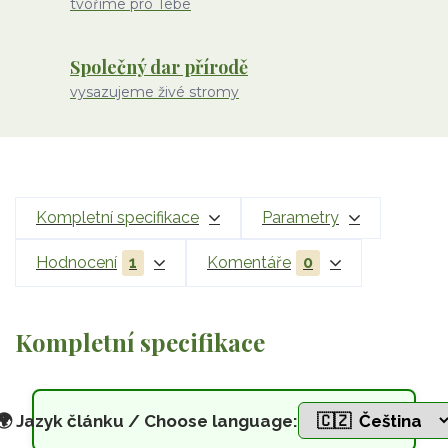
tvoříme pro Tebe
Společný dar přírodě
vysazujeme živé stromy
Kompletní specifikace
Parametry
Hodnocení
1
Komentáře
0
Kompletní specifikace
🌍
Jazyk článku / Choose language: