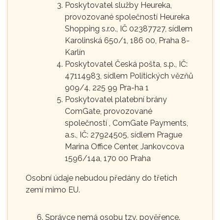
Poskytovatel služby Heureka,
provozované společností Heureka
Shopping s.r.o., IČ 02387727, sídlem
Karolinská 650/1, 186 00, Praha 8-
Karlín
Poskytovatel Česká pošta, s.p., IČ:
47114983, sídlem Politických vězňů
909/4, 225 99 Pra-ha 1
Poskytovatel platební brány
ComGate, provozované
společností , ComGate Payments,
a.s., IČ: 27924505, sídlem Prague
Marina Office Center, Jankovcova
1596/14a, 170 00 Praha
Osobní údaje nebudou předány do třetích
zemí mimo EU.
Správce nemá osobu tzv. pověřence.