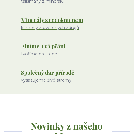
talismany z minerálů
Minerály s rodokmenem
kameny z ověřených zdrojů
Plníme Tvá přání
tvoříme pro Tebe
Společný dar přírodě
vysazujeme živé stromy
Novinky z našeho