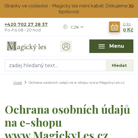
Stránky ve výstavbě - Magický les mění kabát. Děkujeme za
trpělivost.
+420 702 27 28 37
0
ks
CZK
0 Kč
Po-Pá 08 - 20 hod
Menu
Hledat
Úvod
Ochrana osobních údajů na e-shopu www.MagickyLes.cz
Ochrana osobních údajů
na e-shopu
www.MagickyLes.cz