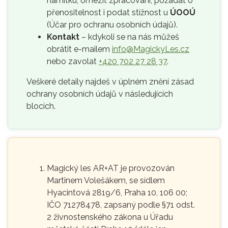
námitku, omezit zpracování, požádat o
přenositelnost i podat stížnost u
ÚOOÚ
(Účar pro ochranu osobních údajů).
Kontakt
– kdykoli se na nás můžeš
obrátit e-mailem
info@MagickyLes.cz
nebo zavolat
+420 702 27 28 37
.
Veškeré detaily najdeš v úplném znění zásad
ochrany osobních údajů v následujících
blocích.
Magický les AR+AT je provozován
Martinem Volešákem, se sídlem
Hyacintová 2819/6, Praha 10, 106 00;
IČO 71278478, zapsaný podle §71 odst.
2 živnostenského zákona u Úřadu