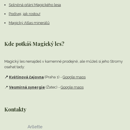
Splněná přání Magického lesa
Podívej, jak rostou!
Magický Atlas minerálů
Kde potkáš Magický les?
Magický les nenajdeš v kamenné prodejně,
ale můžeš si jeho Stromy
osahat tady:
📍
Květinová čajovna
(Praha 1) -
Google maps
📍
Vesmírná synergie
(Žatec) -
Google maps
Kontakty
Arllette