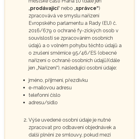
městské části Praha 10 (dále jen
„
prodávající
“ nebo „
správce“
)
zpracovává ve smyslu nařízení
Evropského parlamentu a Rady (EU) č.
2016/679 o ochraně fy-zických osob v
souvislosti se zpracováním osobních
údajů a o volném pohybu těchto údajů a
o zrušení směrnice 95/46/ES (obecné
nařízení o ochraně osobních údajů)(dále
jen „Nařízení“), následující osobní údaje:
jméno, příjmení, přezdívku
e-mailovou adresu
telefonní číslo
adresu/sídlo
Výše uvedené osobní údaje je nutné
zpracovat pro odbavení objednávek a
další plnění ze smlouvy, pokud mezi