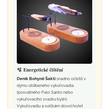
🫧
Energetické čištění
Deník Bohyně Šakti
snadno očistíš v
dýmu oblíbeného vykuřovadla
(posvátného Palo Santo nebo
vykuřovacího svazku bylin).
Vykuřovadlu a svíčkám dovol hořet