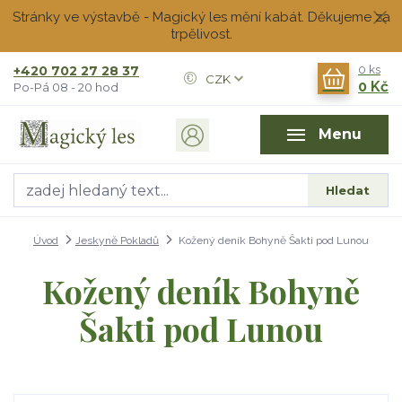
Stránky ve výstavbě - Magický les mění kabát. Děkujeme za
trpělivost.
+420 702 27 28 37
0
ks
CZK
0 Kč
Po-Pá 08 - 20 hod
Menu
Hledat
Úvod
Jeskyně Pokladů
Kožený deník Bohyně Šakti pod Lunou
Kožený deník Bohyně
Šakti pod Lunou