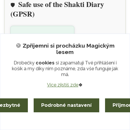
Safe use of the Shakti Diary
🛡️
(GPSR)
Safe handling
✅
🍪
Zpříjemni si procházku
Magickým
lesem
Suitable for
writing and
Drobečky
cookies
si zapamatují Tvé přihlášení i
drawing in a dry
košík a my díky nim poznáme, zda vše funguje jak
má.
environment.
When using the
Více zjistíš zde
🍀
diary, place it on a
flat, firm surface
nezbytné
Podrobné nastavení
Přijmo
to protect the
leather binding
from damage.