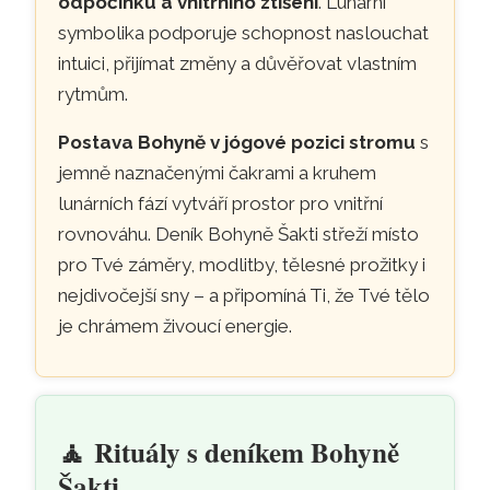
odpočinku a vnitřního ztišení
. Lunární
symbolika podporuje schopnost naslouchat
intuici, přijímat změny a důvěřovat vlastním
rytmům.
Postava Bohyně v jógové pozici stromu
s
jemně naznačenými čakrami a kruhem
lunárních fází vytváří prostor pro vnitřní
rovnováhu. Deník Bohyně Šakti střeží místo
pro Tvé záměry, modlitby, tělesné prožitky i
nejdivočejší sny – a připomíná Ti, že Tvé tělo
je chrámem živoucí energie.
🧘
Rituály s deníkem Bohyně
Šakti