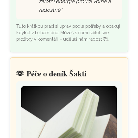
životní energie proudí volně a
radostně.“
Tuto krátkou praxi si uprav podle potřeby a opakuj
kdykoliv během dne. Můžeš s námi sdílet své
prožitky v komentáři – uděláš nám radost 🥰.
🫶
Péče o deník Šakti