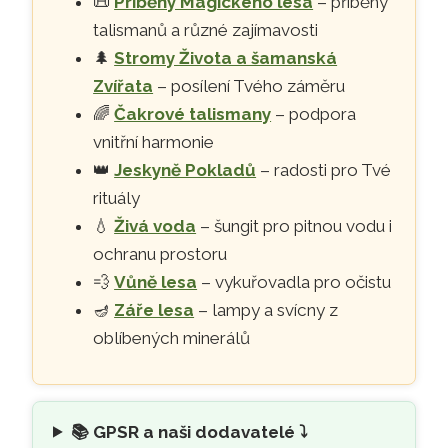
📜
Příběhy Magického lesa
– příběhy
talismanů a různé zajímavosti
🌲
Stromy Života a šamanská
Zvířata
– posílení Tvého záměru
🌈
Čakrové talismany
– podpora
vnitřní harmonie
👑
Jeskyně Pokladů
– radosti pro Tvé
rituály
💧
Živá voda
– šungit pro pitnou vodu i
ochranu prostoru
💨
Vůně lesa
– vykuřovadla pro očistu
🪔
Záře lesa
– lampy a svícny z
oblíbených minerálů
📚
GPSR a naši dodavatelé ⤵️