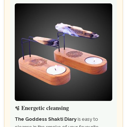
Energetic cleansing
🫧
The Goddess Shakti Diary
is easy to
cleanse in the smoke of your favourite