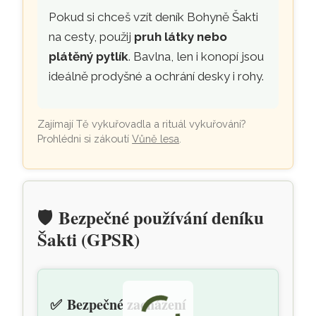
Pokud si chceš vzít deník Bohyně Šakti
na cesty, použij
pruh látky nebo
plátěný pytlík
. Bavlna, len i konopí jsou
ideálně prodyšné a ochrání desky i rohy.
Zajímají Tě vykuřovadla a rituál vykuřování?
Prohlédni si zákoutí
Vůně lesa
.
🛡️
Bezpečné používání deníku
Šakti (GPSR)
✅
Bezpečné zacházení