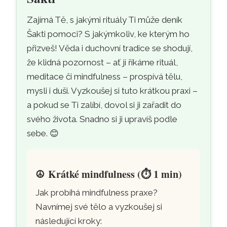
Zajímá Tě, s jakými rituály Ti může deník
Šakti pomoci? S jakýmkoliv, ke kterým ho
přizveš! Věda i duchovní tradice se shodují,
že klidná pozornost – ať jí říkáme rituál,
meditace či mindfulness – prospívá tělu,
mysli i duši. Vyzkoušej si tuto krátkou praxi –
a pokud se Ti zalíbí, dovol si ji zařadit do
svého života. Snadno si ji upravíš podle
sebe. 😊
☮️
Krátké mindfulness (⏱️ 1 min)
Jak probíhá mindfulness praxe?
Navnímej své tělo a vyzkoušej si
následující kroky: