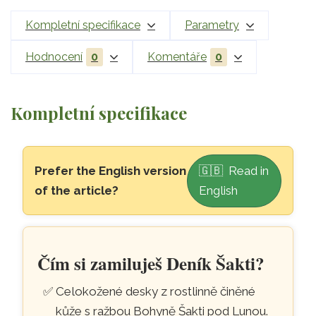
Kompletní specifikace
Parametry
Hodnocení
0
Komentáře
0
Kompletní specifikace
Přeskočit na hlavní obsah
Prefer the English version
🇬🇧 Read in
of the article?
English
Kožený zápisník s Bohyní Šakti
Čím si zamiluješ Deník Šakti?
Celokožené desky z rostlinně činěné
kůže s ražbou Bohyně Šakti pod Lunou.