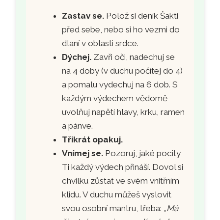
Zastav se.
Polož si deník Šakti
před sebe, nebo si ho vezmi do
dlaní v oblasti srdce.
Dýchej.
Zavři oči, nadechuj se
na 4 doby (v duchu počítej do 4)
a pomalu vydechuj na 6 dob. S
každým výdechem vědomě
uvolňuj napětí hlavy, krku, ramen
a pánve.
Třikrát opakuj.
Vnímej se.
Pozoruj, jaké pocity
Ti každý výdech přináší. Dovol si
chvilku zůstat ve svém vnitřním
klidu. V duchu můžeš vyslovit
svou osobní mantru, třeba:
„Má