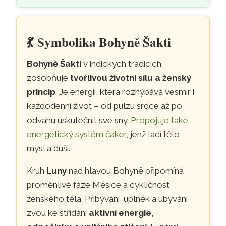
💃
Symbolika Bohyně Šakti
Bohyně Šakti
v indických tradicích
zosobňuje
tvořlivou životní sílu a ženský
princip
. Je energií, která rozhýbává vesmír i
každodenní život – od pulzu srdce až po
odvahu uskutečnit své sny.
Propojuje také
energetický systém čaker
, jenž ladí tělo,
mysl a duši.
Kruh
Luny
nad hlavou Bohyně připomíná
proměnlivé fáze Měsíce a cykličnost
ženského těla. Přibývání, úplněk a ubývání
zvou ke střídání
aktivní energie,