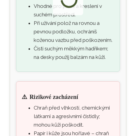
Vhodné pro psaní a kreslení v
suchém prostředí.
Při užívání polož na rovnou a
pevnou podložku, ochráníš
koženou vazbu před poškozením.
Čisti suchým měkkým hadříkem;
na desky použij balzám na kůži.
⚠️
Rizikové zacházení
Chraň před vlhkostí, chemickými
látkami a agresivními čistidly;
mohou kůži poškodit.
Papír i kůže jsou hořlavé – chraň