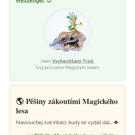
Messenger
. 😊
Jsem
Vychechtaný Troll
,
Tvůj průvodce Magickým lesem.
🌎
Pěšiny zákoutími Magického
lesa
Naslouchej své intuici, kudy se vydáš dál...
🍀