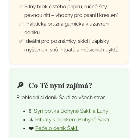
Silný blok čistého papíru, ručně šitý
pevnou nití – vhodný pro psaní i kreslení.
Praktická pružná gumička k uzavření
deníku.
Ideální pro poznámky, skici i zápisky
myšlenek, snů, rituálů a měsíčních cyklů.
🔎
Co Tě nyní zajímá?
Prohlédni si deník Šakti ze všech stran:
💃
Symbolika Bohyně Šakti a Luny
🧘
Rituály s deníkem Bohyně Šakti
❤️
Péče o deník Šakti