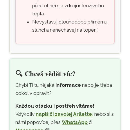
před ohněm a zdroji intenzivního
tepla.
Nevystavuj dlouhodobě přímému
slunci a nenechávej na topení.
🔍
Chceš vědět víc?
Chybí Ti tu nějaká
informace
nebo je třeba
cokoliv opravit?
Každou otázku i postřeh vítáme!
Kdykoliv
napiš či zavolej Arllette
, nebo si s
námi popovídej přes
WhatsApp
či