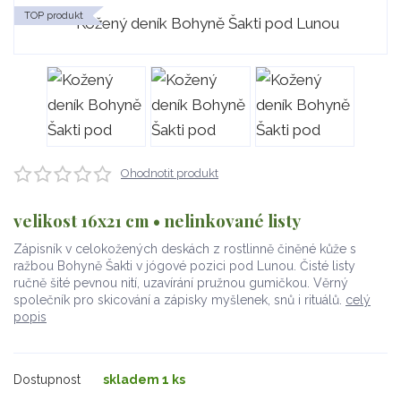
TOP produkt
Ohodnotit produkt
velikost 16x21 cm • nelinkované listy
Zápisník v celokožených deskách z rostlinně činěné kůže s
ražbou Bohyně Šakti v jógové pozici pod Lunou. Čisté listy
ručně šité pevnou nití, uzavírání pružnou gumičkou. Věrný
společník pro skicování a zápisky myšlenek, snů i rituálů.
celý
popis
Dostupnost
skladem 1 ks