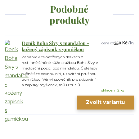
Podobné
produkty
Deník Boha Šivy s mandalou -
350 Kč
/
ks
cena od
kožený zápisník s gumičkou
Zápisník v celokožených deskách z
rostlinně činěné kůže s ražbou Boha Šivy v
meditační pozici pod mandalou. Čisté listy
ručně šité pevnou nití, uzavírání pružnou
gumičkou. Věrný společník pro skicování
a zápisky myšlenek, snů i rituálů.
skladem 2 ks
Zvolit variantu