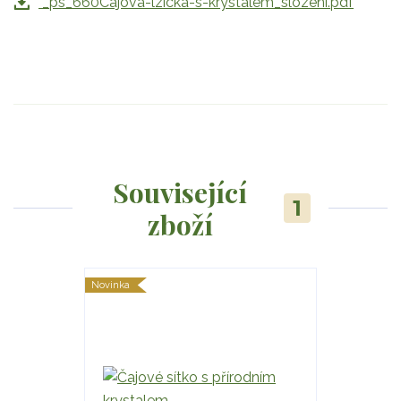
_ps_660Cajova-lzicka-s-krystalem_slozeni.pdf
Související
1
zboží
Novinka