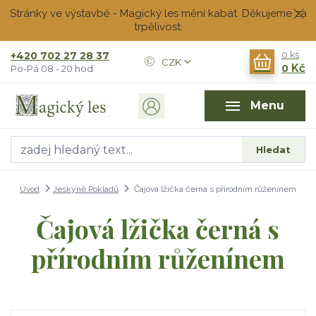
Stránky ve výstavbě - Magický les mění kabát. Děkujeme za
trpělivost.
+420 702 27 28 37
0
ks
CZK
0 Kč
Po-Pá 08 - 20 hod
Menu
Hledat
Úvod
Jeskyně Pokladů
Čajová lžička černá s přírodním růženínem
Čajová lžička černá s
přírodním růženínem