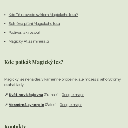
Kdo Tě provede světem Magického lesa?
Splněná přání Magického lesa
Podívej, jak rostou!
Magický Atlas minerálů
Kde potkáš Magický les?
Magický les nenajdeš v kamenné prodejně,
ale můžeš si jeho Stromy
osahat tady:
📍
Květinová čajovna
(Praha 1) -
Google maps
📍
Vesmírná synergie
(Žatec) -
Google maps
Kontakty