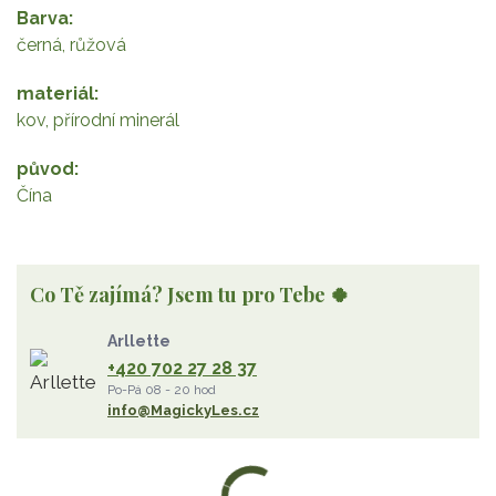
Barva
černá, růžová
materiál
kov, přírodní minerál
původ
Čína
Co Tě zajímá? Jsem tu pro Tebe 🍀
Arllette
+420 702 27 28 37
Po-Pá 08 - 20 hod
info@MagickyLes.cz