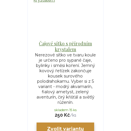
Čajové sítko s přírodním
krystalem
Nerezové sítko ve tvaru koule
je určeno pro sypané čaje,
bylinky i směsi koření. Jemný
kovový řetízek zakončuje
kousek surového
polodrahokamu. Vyber si z 5
variant - modrý akvamarín,
fialový ametyst, zelený
aventurín, čirý křišťál a světlý
růženín.
skladem 15 ks
250 Kč
/
ks
Zvolit variantu