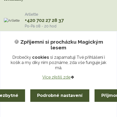
Arllette
+420 702 27 28 37
Po-Pá 08 - 20 hod
info@MagickyLes.cz
🍪
Zpříjemni si procházku
Magickým
lesem
Drobečky
cookies
si zapamatují Tvé přihlášení i
košík a my díky nim poznáme, zda vše funguje jak
má.
Více zjistíš zde
🍀
Upravit sběr cookies.
nezbytné
Podrobné nastavení
Přijmo
© 2024-2026 Magický les | Talismany a dekorace z minerálů
Vytvořeno na
Eshop-rychle.cz