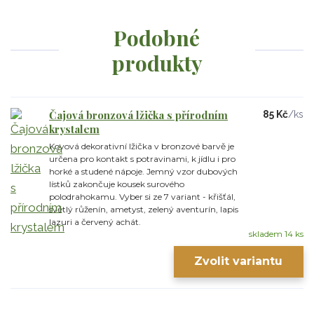
Podobné
produkty
Čajová bronzová lžička s přírodním
85 Kč
/
ks
krystalem
Kovová dekorativní lžička v bronzové barvě je
určena pro kontakt s potravinami, k jídlu i pro
horké a studené nápoje. Jemný vzor dubových
lístků zakončuje kousek surového
polodrahokamu. Vyber si ze 7 variant - křišťál,
světlý růženín, ametyst, zelený aventurín, lapis
lazuri a červený achát.
skladem 14 ks
Zvolit variantu